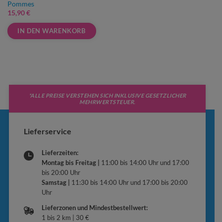
Pommes
15,90
€
IN DEN WARENKORB
Dieses
Produkt
weist
mehrere
Varianten
*ALLE PREISE VERSTEHEN SICH INKLUSIVE GESETZLICHER
auf.
MEHRWERTSTEUER.
Die
Optionen
Lieferservice
können
auf
Lieferzeiten:
der
Montag bis Freitag |
11:00 bis 14:00 Uhr und 17:00
Produktseite
bis 20:00 Uhr
gewählt
Samstag |
11:30 bis 14:00 Uhr und 17:00 bis 20:00
werden
Uhr
Lieferzonen und Mindestbestellwert:
1 bis 2 km | 30 €