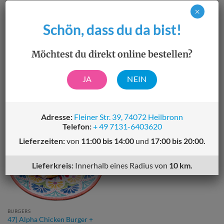
×
Schön, dass du da bist!
Beschreibung
Möchtest du direkt online bestellen?
Inklusive Pommes
JA
NEIN
ÄHNLICHE PRODUKTE
Adresse:
Fleiner Str. 39, 74072 Heilbronn
Telefon:
+ 49 7131-6403620
Lieferzeiten:
von
11:00 bis 14:00
und
17:00 bis 20:00.
Lieferkreis:
Innerhalb eines Radius von
10 km.
BURGERS
47) Alpha Chicken Burger +