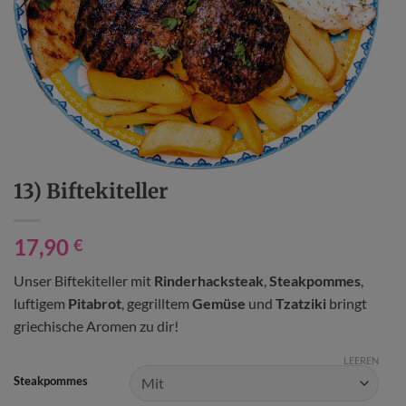
13) Biftekiteller
17,90
€
Unser Biftekiteller mit
Rinderhacksteak
,
Steakpommes
,
luftigem
Pitabrot
, gegrilltem
Gemüse
und
Tzatziki
bringt
griechische Aromen zu dir!
LEEREN
Steakpommes