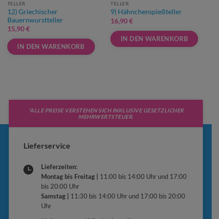
TELLER
TELLER
12) Griechischer
9) Hähnchenspießteller
Bauernwurstteller
16,90
€
15,90
€
IN DEN WARENKORB
IN DEN WARENKORB
Dieses
Dieses
Produkt
Produkt
weist
weist
mehrere
mehrere
Varianten
Varianten
auf.
*ALLE PREISE VERSTEHEN SICH INKLUSIVE GESETZLICHER
auf.
MEHRWERTSTEUER.
Die
Die
Optionen
Optionen
können
Lieferservice
können
auf
auf
der
Lieferzeiten:
der
Produktseite
Montag bis Freitag |
11:00 bis 14:00 Uhr und 17:00
Produktseite
gewählt
bis 20:00 Uhr
gewählt
werden
Samstag |
11:30 bis 14:00 Uhr und 17:00 bis 20:00
werden
Uhr