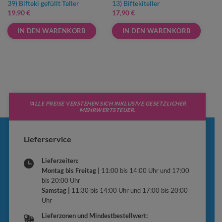
39) Bifteki gefüllt Teller
13) Biftekiteller
19,90
€
17,90
€
IN DEN WARENKORB
IN DEN WARENKORB
Dieses
Dieses
Produkt
Produkt
weist
weist
mehrere
mehrere
Varianten
Varianten
auf.
auf.
*ALLE PREISE VERSTEHEN SICH INKLUSIVE GESETZLICHER
MEHRWERTSTEUER.
Die
Die
Optionen
Optionen
können
können
Lieferservice
auf
auf
der
der
Lieferzeiten:
Produktseite
Produktseite
Montag bis Freitag |
11:00 bis 14:00 Uhr und 17:00
gewählt
gewählt
bis 20:00 Uhr
werden
werden
Samstag |
11:30 bis 14:00 Uhr und 17:00 bis 20:00
Uhr
Lieferzonen und Mindestbestellwert: